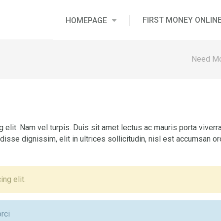
FIRST MONEY ONLIN
HOMEPAGE
Need M
elit. Nam vel turpis. Duis sit amet lectus ac mauris porta viverr
isse dignissim, elit in ultrices sollicitudin, nisl est accumsan o
ng elit.
orci