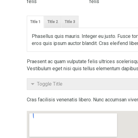
felis
felis
Title 1
Title 2
Title 3
Phasellus quis mauris. Integer eu justo. Fusce to
eros quis ipsum auctor blandit. Cras eleifend libe
Praesent ac quam vulputate felis ultrices scelerisq
Vestibulum eget nisi quis tellus elementum dapibus
Toggle Title
Cras facilisis venenatis libero. Nunc accumsan viv