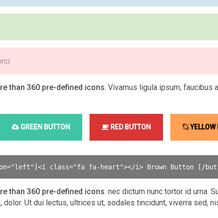
orci
e than 360 pre-defined icons
. Vivamus ligula ipsum, faucibus at,
GREEN BUTTON
RED BUTTON
YELLOW
on="left"
]<
i class="fa fa
-heart
"><
/i> Brown Button [
/but
e than 360 pre-defined icons
. nec dictum nunc tortor id urna
 dolor. Ut dui lectus, ultrices ut, sodales tincidunt, viverra sed, nis