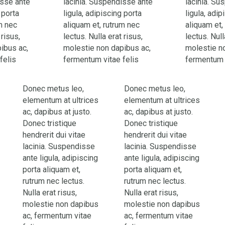
isse ante
lacinia. Suspendisse ante
lacinia. Su
 porta
ligula, adipiscing porta
ligula, adip
m nec
aliquam et, rutrum nec
aliquam et,
 risus,
lectus. Nulla erat risus,
lectus. Null
ibus ac,
molestie non dapibus ac,
molestie n
felis
fermentum vitae felis
fermentum v
Donec metus leo,
Donec metus leo,
elementum at ultrices
elementum at ultrices
ac, dapibus at justo.
ac, dapibus at justo.
Donec tristique
Donec tristique
hendrerit dui vitae
hendrerit dui vitae
lacinia. Suspendisse
lacinia. Suspendisse
ante ligula, adipiscing
ante ligula, adipiscing
porta aliquam et,
porta aliquam et,
rutrum nec lectus.
rutrum nec lectus.
Nulla erat risus,
Nulla erat risus,
molestie non dapibus
molestie non dapibus
ac, fermentum vitae
ac, fermentum vitae