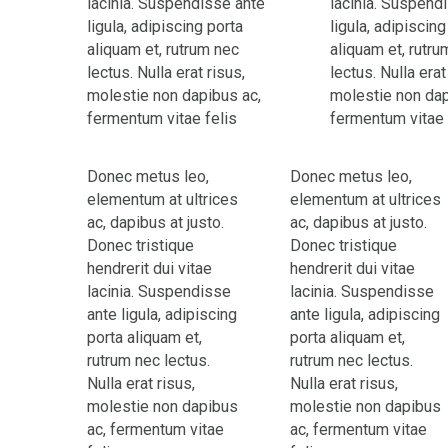
lacinia. Suspendisse ante
lacinia. Suspend
ligula, adipiscing porta
ligula, adipiscing
aliquam et, rutrum nec
aliquam et, rutru
lectus. Nulla erat risus,
lectus. Nulla erat
molestie non dapibus ac,
molestie non dap
fermentum vitae felis
fermentum vitae 
Donec metus leo,
Donec metus leo,
elementum at ultrices
elementum at ultrices
ac, dapibus at justo.
ac, dapibus at justo.
Donec tristique
Donec tristique
hendrerit dui vitae
hendrerit dui vitae
lacinia. Suspendisse
lacinia. Suspendisse
ante ligula, adipiscing
ante ligula, adipiscing
porta aliquam et,
porta aliquam et,
rutrum nec lectus.
rutrum nec lectus.
Nulla erat risus,
Nulla erat risus,
molestie non dapibus
molestie non dapibus
ac, fermentum vitae
ac, fermentum vitae