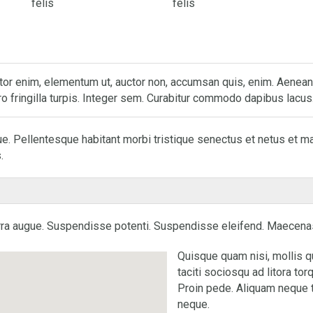
felis
felis
rtor enim, elementum ut, auctor non, accumsan quis, enim. Aenean 
ro fringilla turpis. Integer sem. Curabitur commodo dapibus lacus
ue. Pellentesque habitant morbi tristique senectus et netus et ma
.
erra augue. Suspendisse potenti. Suspendisse eleifend. Maecenas
Quisque quam nisi, mollis qu
taciti sociosqu ad litora to
Proin pede. Aliquam neque to
neque.