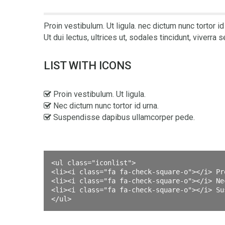
Proin vestibulum. Ut ligula. nec dictum nunc tortor i
Ut dui lectus, ultrices ut, sodales tincidunt, viverra se
LIST WITH ICONS
Proin vestibulum. Ut ligula.
Nec dictum nunc tortor id urna.
Suspendisse dapibus ullamcorper pede.
<ul class="iconlist">

<li><i class="fa fa-check-square-o"></i> Pr
<li><i class="fa fa-check-square-o"></i> Ne
<li><i class="fa fa-check-square-o"></i> Su
</ul>