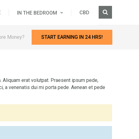
E
CBD
IN THE BEDROOM
ore Money?
START EARNING IN 24 HRS!
a. Aliquam erat volutpat. Praesent ipsum pede,
rci, a venenatis dui mi porta pede. Aenean et pede