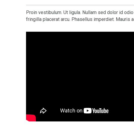
Proin vestibulum. Ut ligula. Nullam sed dolor id odio
fringilla placerat arcu. Phasellus imperdiet. Mauris a