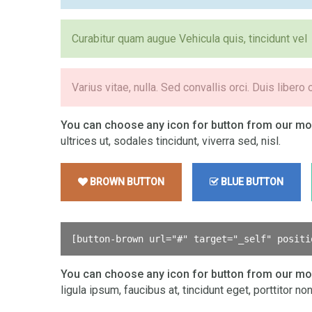
Curabitur quam augue Vehicula quis, tincidunt vel
Varius vitae, nulla. Sed convallis orci. Duis libero 
You can choose any icon for button from our mor
ultrices ut, sodales tincidunt, viverra sed, nisl.
BROWN BUTTON
BLUE BUTTON
[
button-brown url="#" target="_self" positi
You can choose any icon for button from our mor
ligula ipsum, faucibus at, tincidunt eget, porttitor non,