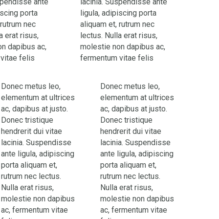
spendisse ante
lacinia. Suspendisse ante
iscing porta
ligula, adipiscing porta
 rutrum nec
aliquam et, rutrum nec
a erat risus,
lectus. Nulla erat risus,
on dapibus ac,
molestie non dapibus ac,
itae felis
fermentum vitae felis
Donec metus leo,
Donec metus leo,
elementum at ultrices
elementum at ultrices
ac, dapibus at justo.
ac, dapibus at justo.
Donec tristique
Donec tristique
hendrerit dui vitae
hendrerit dui vitae
lacinia. Suspendisse
lacinia. Suspendisse
ante ligula, adipiscing
ante ligula, adipiscing
porta aliquam et,
porta aliquam et,
rutrum nec lectus.
rutrum nec lectus.
Nulla erat risus,
Nulla erat risus,
molestie non dapibus
molestie non dapibus
ac, fermentum vitae
ac, fermentum vitae