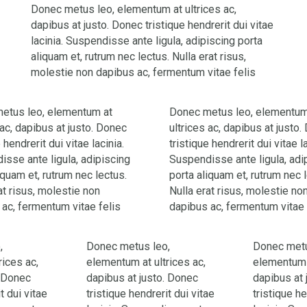
Donec metus leo, elementum at ultrices ac,
dapibus at justo. Donec tristique hendrerit dui vitae
lacinia. Suspendisse ante ligula, adipiscing porta
aliquam et, rutrum nec lectus. Nulla erat risus,
molestie non dapibus ac, fermentum vitae felis
etus leo, elementum at
Donec metus leo, elementum
 ac, dapibus at justo. Donec
ultrices ac, dapibus at justo
 hendrerit dui vitae lacinia.
tristique hendrerit dui vitae la
sse ante ligula, adipiscing
Suspendisse ante ligula, adi
iquam et, rutrum nec lectus.
porta aliquam et, rutrum nec 
at risus, molestie non
Nulla erat risus, molestie no
ac, fermentum vitae felis
dapibus ac, fermentum vitae 
,
Donec metus leo,
Donec metu
rices ac,
elementum at ultrices ac,
elementum a
. Donec
dapibus at justo. Donec
dapibus at 
t dui vitae
tristique hendrerit dui vitae
tristique he